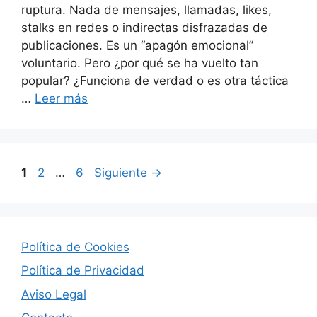
ruptura. Nada de mensajes, llamadas, likes,
stalks en redes o indirectas disfrazadas de
publicaciones. Es un “apagón emocional”
voluntario. Pero ¿por qué se ha vuelto tan
popular? ¿Funciona de verdad o es otra táctica
…
Leer más
Página
Página
Página
1
2
…
6
Siguiente
→
Política de Cookies
Política de Privacidad
Aviso Legal