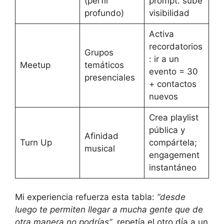
(perfil
prompt: sube
profundo)
visibilidad
Activa
recordatorios
Grupos
: ir a un
Meetup
temáticos
evento = 30
presenciales
+ contactos
nuevos
Crea playlist
pública y
Afinidad
Turn Up
compártela;
musical
engagement
instantáneo
Mi experiencia refuerza esta tabla:
“desde
luego te permiten llegar a mucha gente que de
otra manera no podrías”
, repetía el otro día a un